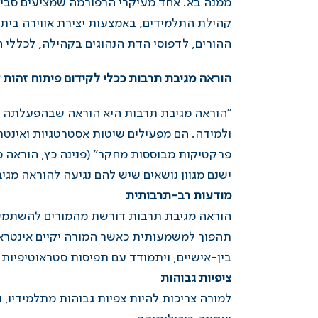
ממנה בא. אחד מעיקרי הרפורמה שמציעים סבירסק
קהילת התלמידים, באמצעות יצירת אווירה בית
ההורים, לדפוסי הדת הנהוגים בקהילה, לכללי ה
הוראה מגיבת תרבות ככלי לקידום פיתוח זהות 
"הוראה מגיבת תרבות היא הוראה שבהפעלתה מור
ולמידה. הם מפעילים שיטות אסטרטגיות ואינט
פרקטיקות מבוססות מחקר" (
פנינה כץ, הוראה 
ישנם מגוון נושאים שיש להם נגיעה להוראה מגיב
מודעות רב-תרבותית
הוראה מגיבת תרבות דורשת מהמורים להשתמש ב
תהפוך למשמעותית כאשר המורה יקיים אינטראק
בין-אישיים, ויתמודד עם תפיסות סטראוטיפיות 
ציפיות גבוהות
למורה צריכות להיות צפיות גבוהות מתלמידיו, 