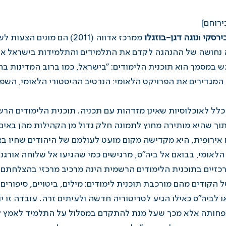
רוחם]
ירסקי
ו
נוגה דגן-בוזגלו
ממרכז אדווה (2011) הם מונ
נחושה של ההנהגה לקדם את התלמידים והתלמידות בישראל אל
שאים להם ניתן דגש במסמך הוא תוכנית הלימודים: "בישראל, כמו ברוב המדי
המגדירים את הפרויקט הלאומי: הנרטיב ההיסטורי הלאומי, השפ
כלל לאוכלוסיות שאינן מזדהות עם תכניה. תוכנית הלימודים ה
 תוך שהיא מותירה מחוץ לתמונה חלק גדול מן הקהילות מהן באי
אירופית, היא מקדישה מקום מועט לעולמם של היהודים שחיו בא
לאומי, בבואם אל ביה"ס, מרגישים כמי שהגיעו אל שלוחה אורג
זיים בתוכנית הלימודים הרשמית הינה מרכיב מרכזי בהצלחתם. 
 הקודים מהם מורכבת תוכנית לימודים: מילים, ביטויים, סיפורים, 
ו לביה"ס כאילו הגיע לטריטוריה חדשה ולעיתים זרה. עובדה זו
ית פחותה אלא מכך שעל מנת להתקדם במסלול על התלמיד לאמץ