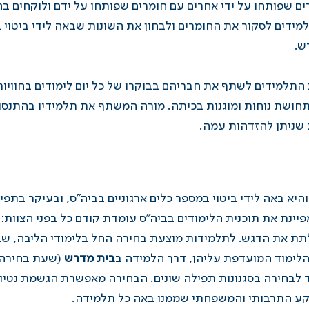
ם שפותחו על ידי אחרים עם חומרים שפותחו על ידם ולוקחים בחש
למידים לסקור את החומרים ולבחון את השונות שבאה לידי ביטוי
ש.
למידים לשתף את חבריהם בבוקרו של כל יום לימודים בחוויות 
חושת נוחות ומוגנות בכיתה. מורה המשתף את תלמידיו בהתנסויו
 שניתן להזדהות עמה.
והיא באה לידי ביטוי במספר כלים ארגוניים בביה"ס, ובעיקר בת
יינת את תוכנית הלימודים בביה"ס עומדת קודם כל בפני הצוות:
לתת את הדגש. לתלמידות מוצעת בחירה החל בלימודי הליבה, שב
 הלימוד המועדפת עליהן, דרך הלמידה ב
בית מדרש
(שעת בחירה מ
ועד לבחירה בסגנונות תפילה שונים. הבחירה מאפשרת הגשמת נטי
קע התרבותי והמשפחתי שממנו באה כל תלמידה.