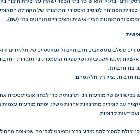
י ודגן-בוזגלו הוא ש"כל בתי הספר ישקדו על יצירת חיבור בין 
-ספרית הפתוחה לנרטיב היסטורי והתרבותי של הקהילה המקומי
נימוס וההתנהגות הבין-אישית והציבוריים הנהוגים בה" (שם).
אישית
ים משלבים משאבים תרבותיים ולינגוויסטיים של תלמידים ורואים
ראקציות אינטראקטיביות ושיתופיות התומכות בהתנסויות התרבו
מגיבת תרבות
).
ת תרבות. נציין רק חלק מהם:
כישורים של מודעות רב-תרבותית כדי לבחון אובייקטיבית את ע
ציה עם לומדים מתרבויות אחרות משלו, יפתח מודעות עצמית גד
ועם דעות קדומות.
וכן יכולת למסור להם מידע ברור ומפורט לגבי מה שמצופה מהם 