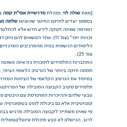
[מאת
שולה לוי
, מנהלת
מדרשיית אמי"ת קמה
בי
במסמך
יעדים לתיקון החינוך
שהוציאו
שלמה סב
רפורמה שאינה זקוקה לידע חדש אלא להחלטה 
זכויות יתר" (עמ' 11). אחד הנו
הלימודים הרשמית בנויה מהמרכיבים המרכזיים 
עמ' 25).
התחברות התלמידים לתוכנית כזו אינה פשוטה 
תמונה חזקה ביותר של הנרטיב הלאומי הציוני,
במיוחד את הנרטיב הקלאסי של הציונות המזרח 
תלמידים מקרב הקבוצה המובילה של הפרויקט ה
טבעי שלהם וההיכרות המוקדמת עם היבטים מרכ
קוגניטיבית אלא גם ביכולת לנווט בטופוגרפיה של
מי שאינו משתייך לקבוצה המובילה מרגיש בבוא
לרוב, הכישלון לא נובע מיכולת אינטלקטואל