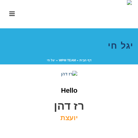
יגל חי
דף הבית
»
WPM TEAM
»
יגל חי
Hello
רז דהן
יועצת