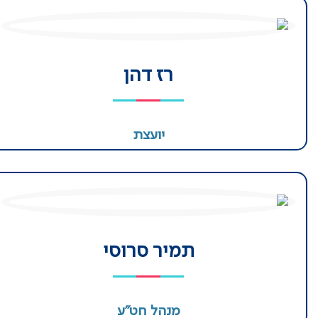
רז דהן
יועצת
תמיר סרוסי
מנהל חט״ע