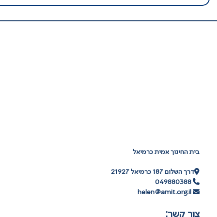
בית החינוך אמית כרמיאל
דרך השלום 187 כרמיאל 21927
049880388
helen@amit.org.il
צור קשר: