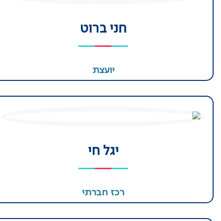
חני ברוט
יועצת
יגל חי
רכז חברתי