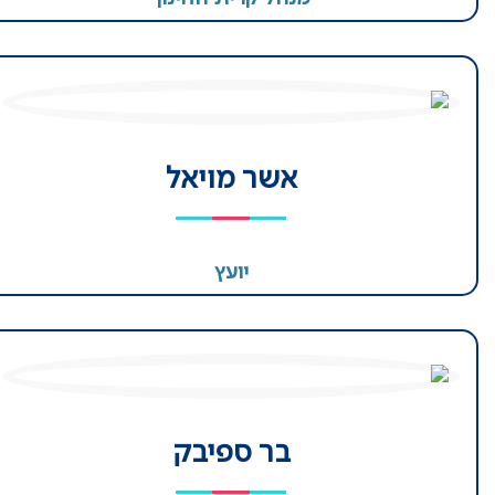
אשר מויאל
יועץ
בר ספיבק