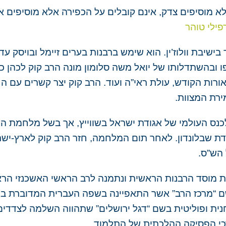
א מוסיפים צדק, אינם קובלים על הכפירה אלא מוסיפים אמ
פילי טוהר
שיבת וולוז’ין. הוא שימש ברבנות בערים זיימל ובויסק עד 
לאחר פניית אנשי יפו ובהשתדלותו של יואל משה סלומון מונה הרב קו
אורות הקודש, עולת ראי”ה ועוד. הרב קוק יצר קשרים עם 
רת המצוות.
ן קוק לכנס העולמי של אגודת ישראל בשווייץ, אך בשל מלחמת
 מחזיקי הדת שבלונדון. לאחר תום המלחמה, חזר הרב קוק לארץ-
 הש”ס.
 “מרכז הרב” אשר התאפיינה בשפה העברית המדוברת בה ו
נית ופוליטית בשם “דגל ירושלים” שתהווה השלמה לצדדים
דרכי הפסיקה ההלכתית של התלמוד.