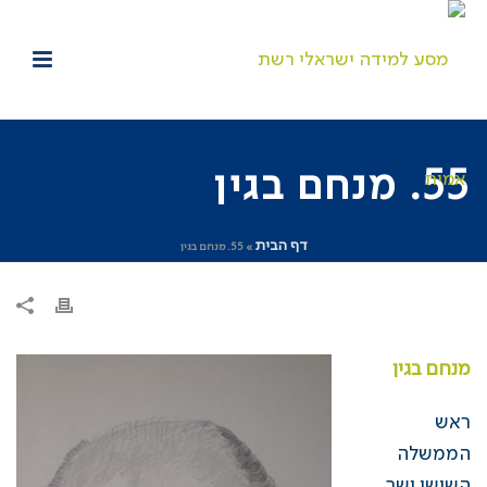
55. מנחם בגין
דף הבית
»
55. מנחם בגין
מנחם בגין
ראש
הממשלה
השישי ושר