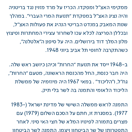
ממקימי האצ”ל ומפקדו. הכריז על מרד מזוין נגד בריטניה
והיה נציג האצ”ל במפקדת “תנועת המרי העברי”. במהלך
שנות המאבק במנדט הבריטי הנהיג את פעולות האצ”ל,
ובכללן הפריצה לכלא עכו לשחרו​ר עצירי המחתרות ופיצוץ
מלון המלך דוד בירושלים. היה על סיפון ה”אלטלנה”,
כשהתקרבה לחופי תל אביב ביוני 1948.
ב-1948 ייסד את תנועת “החרות” וכיהן כיושב ראש שלה.
היה חבר כנסת, החל מהכנסת הראשונה, מטעם “החרות”,
גח”ל, ו”הליכוד” . במאי 1967 היה מיוזמיה של ממשלת
הליכוד הלאומי והתמנה בה לשר בלי תיק.
התמנה לראש ממשלה השישי של מדינת ישראל (1983-
1977). במסגרת זו, חתם על הסכם השלום (1979) עם
מצרים בתמורה לפינויו המלא של חצי האי סיני. לאחר
התפטרותו של שר הביטחון ויצמן, התמנה לשר הביטחון