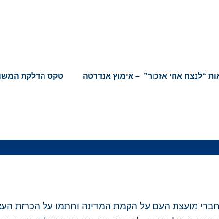
ת “לנצח אחי אזכור” – אימוץ אנדרטה
טקס הדלקת המשו
יר התש”ח, 14 במאי 1948, הכריזו חברי מועצת העם על הקמת המדינה וחתמו על הכרז