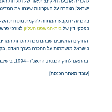
להכרזה ארבעה חלקים: תיאור של
תולדות העם 
ישראל
; הצהרה על
העקרונות
שינחו את המדינה
בהכרזה זו נקבעו המתווה להקמת מוסדות השלט
בפסקי דין של
בית-המשפט העליון
לצורכי פרשנ
החוקים החשובים שבהם נזכרת הכרזת המדינ
בישראל מושתתות על ההכרה בערך האדם, בקדושת
בהתאם לחוק הכנסת, התשנ”ד–1994, בישיבת הפתיחה של הכנסת קוראים קטעים מתוך הכרזת העצמאות.
[עובד מאתר הכנסת]