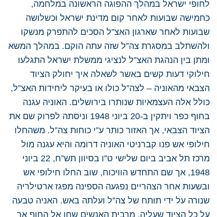
לחופי ישראל במהלך ההפוגה הראשונה במלחמה,
כחמישה שבועות לאחר קום מדינת ישראל וכשלושה
שבועות לאחר שארגון האצ”ל הסכים להתפרק מנשקו
ולהשתלב במסגרת צה”ל שזה עתה הוקם. במהלך המשא
ומתן בין הנהגת האצ”ל לנציגי ממשלת ישראל התגלעו
חילוקי דעות קשים באשר לשאלה איך יחולק הציוד
הצבאי מהאוניה – לצה”ל כולו או בעיקר ליחידות האצ”ל,
כולל אלה העצמאיות שנותרו בירושלים. האוניה עגנה
בחוף כפר ויתקין ב-20 ביוני 1948 וניסתה לפרוק שם את
הציוד הצבאי, אך האזור כותר ע”י כוחות צה”ל. משהחלו
חילופי אש פנו קברניטי האוניה דרומה והיא עגנה מול
מרכז תל אביב ביום שלישי ט”ו בסיוון תש”ח, 22 ביוני
1948, אך שם התחדש הוויכוח, שוב החלו חילופי אש
ובשעות אחר הצהריים נפגעה הספינה מפגז ארטילריה
שנורה על ידי תותח של צה”ל ועלתה באש. האניה טבעה
על כל הציוד שעליה, מרבית האנשים שחו אל החוף אך