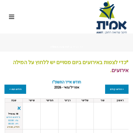
דף הבית
»
לוח שנה תשפ"ה
*כדי לצפות באירועים ביום מסויים יש ללחוץ על המילה
אירועים
.
חודש אייר התשפ"ו
אפריל/מאי - 2026
< חודש קודם
חודש הבא >
ראשון
שני
שלישי
רביעי
חמישי
שישי
שבת
א
18 באפריל
ב' דראש חודש
צ'ה : 02:00
ר'ת : 00:33
תזריע, מצורע